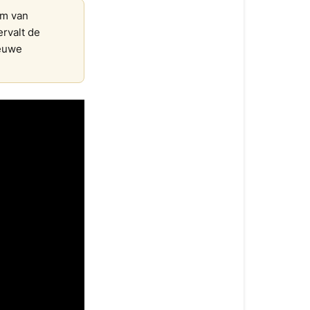
um van
ervalt de
ieuwe