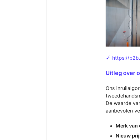
https://b2b
🔗
Uitleg over o
Ons inruilalgo
tweedehandsmar
De waarde van 
aanbevolen ver
Merk van d
Nieuw prij