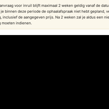
anvraag voor inruil blijft maximaal 2 weken geldig vanaf de dat
s je binnen deze periode de ophaalafspraak niet hebt gepland, v
g, inclusief de aangegeven prijs. Na 2 weken zal je aldus een n
g moeten indienen.