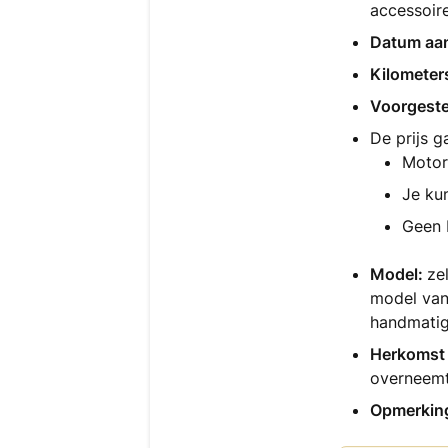
accessoir
Datum aa
Kilometer
Voorgestel
De prijs g
Motor
Je ku
Geen 
Model:
ze
model van 
handmatig
Herkomst 
overneemt
Opmerking