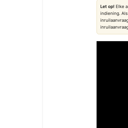
Let op!
Elke a
indiening. Al
inruilaanvraa
inruilaanvraa