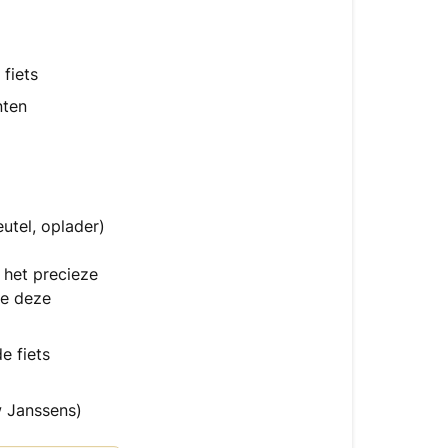
fiets
nten
utel, oplader)
 het precieze
je deze
e fiets
uw Janssens)