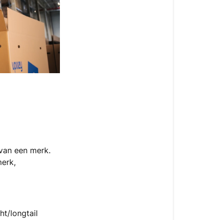
aanvraag
in?
Uitleg
over
onze
inruil
tool
 van een merk.
merk,
ht/longtail