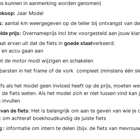
es kunnen in aanmerking worden genomen)
nkoop:
Jaar Model
s:
aantal km weergegeven op de teller bij ontvangst van de 
de prijs:
Overnameprijs incl btw voorgesteld aan jouw kla
aat ervan uit dat de fiets in
goede staat
verkeerd:
 en accu gaan aan
nt de motor modi wijzigen en schakelen
barsten in het frame of de vork compleet (minstens één sle
lfs als het model geen invloed heeft op de prijs, moeten we
de fiets weten. Als het model zich er niet tussen vind kan 
 invullen
van de fiets:
Het is belangrijk om aan te geven van wie je d
 om achteraf boekhoudkundig de juiste fiets
 :
informatie om intern te delen (bijv. de fiets van mevro