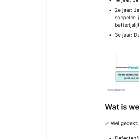
1e jaar: J
2e jaar: J
soepeler: 
batterijsl
3e jaar: D
Wat is we
✅ Wel gedekt:
Defecten/s