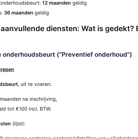
 onderhoudsbeurt:
12 maanden
geldig
s:
36 maanden
geldig
n aanvullende diensten: Wat is gedekt?
ge onderhoudsbeurt ("Preventief onderhoud")
grepen
dsbeurt
, uit te voeren:
maanden na inschrijving,
ld tot €100 incl. BTW.
nsten
(lijst):