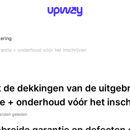
kering
antie + onderhoud vóór het inschrijven
 de dekkingen van de uitgeb
ie + onderhoud vóór het insch
anden geleden
ebreide garantie op defecten