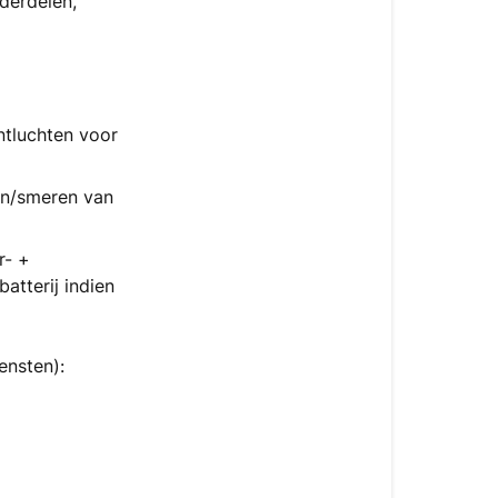
nderdelen,
2)
Inruilbonus
(+10%)
Verder:
ntluchten voor
gen/smeren van
r- +
atterij indien
ensten):