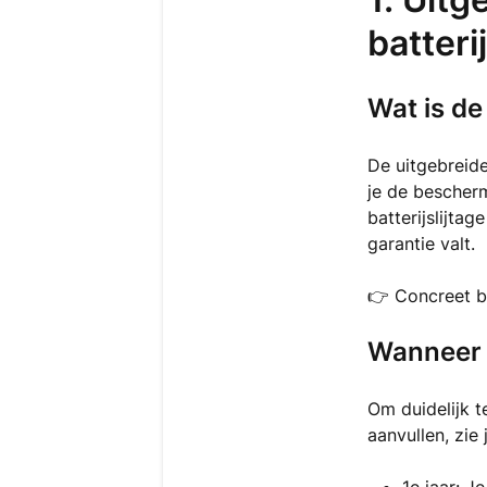
batteri
Wat is de
De uitgebreid
je de bescherm
batterijslijtag
garantie valt.
👉 Concreet be
Wanneer g
Om duidelijk t
aanvullen, zie