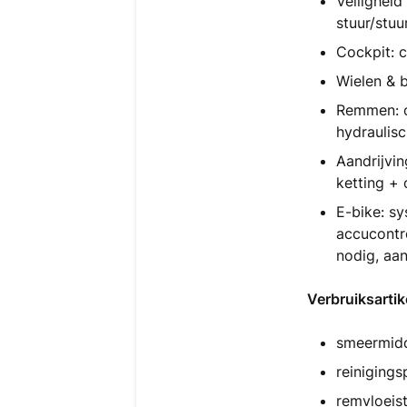
Veiligheid
stuur/stuu
Cockpit: c
Wielen & b
Remmen: co
hydraulis
Aandrijvin
ketting + 
E-bike: s
accucontro
nodig, aan
Verbruiksarti
smeermidd
reinigings
remvloeist