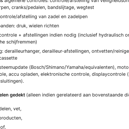
 & algemene controles: controle/afstelling van veiligheidso
rpen, cranks/pedalen, bandslijtage, wegtest
ontrole/afstelling van zadel en zadelpen
anden: druk, wielen richten
ntrole + afstellingen indien nodig (inclusief hydraulisch o
che schijfremmen)
g: derailleurhanger, derailleur-afstellingen, ontvetten/reini
cassette
ysteemupdate (Bosch/Shimano/Yamaha/equivalenten), moto
le, accu opladen, elektronische controle, displaycontrole (b
sluitingen).
kelen gedekt
(alleen indien gerelateerd aan bovenstaande di
elen, vet,
producten,
of,