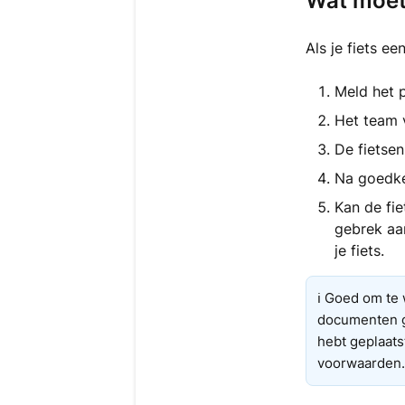
Wat moet 
Als je fiets ee
Meld het p
Het team v
De fietse
Na goedke
Kan de fie
gebrek aa
je fiets.
ℹ️ Goed om te
documenten go
hebt geplaatst
voorwaarden.