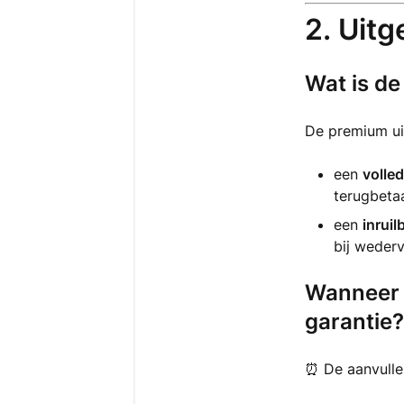
2. Uit
Wat is de
De premium uit
een
volle
terugbetaa
een
inrui
bij weder
Wanneer b
garantie?
⏰ De aanvulle