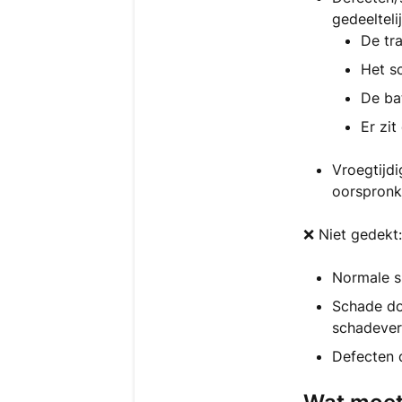
gedeelteli
De tr
Het s
De bat
Er zit
Vroegtijdi
oorspronk
❌ Niet gedekt:
Normale sl
Schade doo
schadever
Defecten d