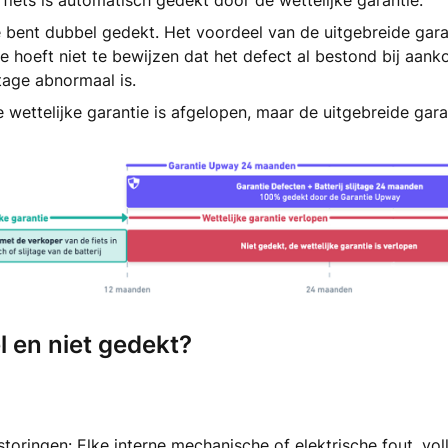
e fiets is automatisch gedekt door de wettelijke garantie.
e bent dubbel gedekt. Het voordeel van de uitgebreide gara
je hoeft niet te bewijzen dat het defect al bestond bij aank
ijtage abnormaal is.
e wettelijke garantie is afgelopen, maar de uitgebreide garan
l en niet gedekt?
toringen: Elke interne mechanische of elektrische fout, vol