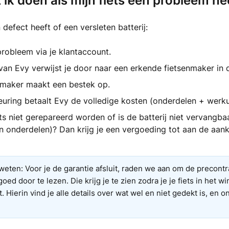
ik doen als mijn fiets een probleem he
n defect heeft of een versleten batterij:
robleem via je klantaccount.
an Evy verwijst je door naar een erkende fietsenmaker in 
nmaker maakt een bestek op.
uring betaalt Evy de volledige kosten (onderdelen + werku
ts niet gerepareerd worden of is de batterij niet vervangbaa
n onderdelen)? Dan krijg je een vergoeding tot aan de aa
 weten: Voor je de garantie afsluit, raden we aan om de precont
ed door te lezen. Die krijg je te zien zodra je je fiets in het w
. Hierin vind je alle details over wat wel en niet gedekt is, en 