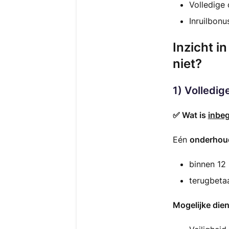
Volledige
Inruilbonu
Inzicht i
niet?
1) Volledi
✅ Wat is
inbe
Eén
onderhou
binnen 12 
terugbetaa
Mogelijke die