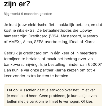
zijn er?
Bijgewerkt
6 maanden geleden
Je kunt jouw elektrische fiets makkelijk betalen, en dat
kost je niks extra! De betaalmethodes die Upway
hanteert zijn: Creditcard (VISA, Mastercard, Maestro
of AMEX), Alma, SEPA overboeking, iDeal of Klarna.
Gebruik je creditcard om in één keer of in meerdere
termijnen te betalen, of maak het bedrag over via
bankoverschrijving. Is je bestelling minder dan €5000?
Dan kun je via onze partner Klarna kiezen om tot 4
keer zonder extra kosten te betalen.
Let op:
Misschien gaat je aankoop over het limiet van
je creditcard heen. Geen probleem, je kunt altijd even
bellen met je bank om je limiet te verhogen. Of kies